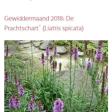
Gewiddermaand 2018: De
Prachtschart´ (Liatris spicata)