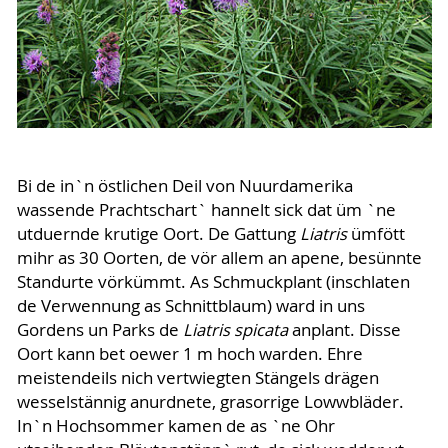
Bi de in`n östlichen Deil von Nuurdamerika
wassende Prachtschart` hannelt sick dat üm `ne
utduernde krutige Oort. De Gattung
Liatris
ümfött
mihr as 30 Oorten, de vör allem an apene, besünnte
Standurte vörkümmt. As Schmuckplant (inschlaten
de Verwennung as Schnittblaum) ward in uns
Gordens un Parks de
Liatris spicata
anplant. Disse
Oort kann bet oewer 1 m hoch warden. Ehre
meistendeils nich vertwiegten Stängels drägen
wesselstännig anurdnete, grasorrige Lowwbläder.
In`n Hochsommer kamen de as `ne Ohr