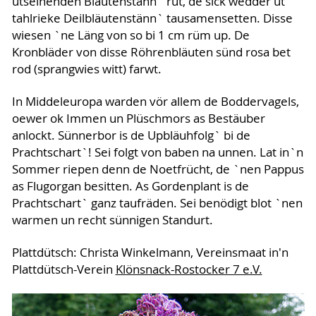
utseihenden Bläutenstänn` rut, de sick wedder ut
tahlrieke Deilbläutenstänn` tausamensetten. Disse
wiesen `ne Läng von so bi 1 cm rüm up. De
Kronbläder von disse Röhrenbläuten sünd rosa bet
rod (sprangwies witt) farwt.
In Middeleuropa warden vör allem de Boddervagels,
oewer ok Immen un Plüschmors as Bestäuber
anlockt. Sünnerbor is de Upbläuhfolg` bi de
Prachtschart`! Sei folgt von baben na unnen. Lat in`n
Sommer riepen denn de Noetfrücht, de `nen Pappus
as Flugorgan besitten. As Gordenplant is de
Prachtschart` ganz taufräden. Sei benödigt blot `nen
warmen un recht sünnigen Standurt.
Plattdütsch: Christa Winkelmann, Vereinsmaat in'n
Plattdütsch-Verein
Klönsnack-Rostocker 7 e.V.