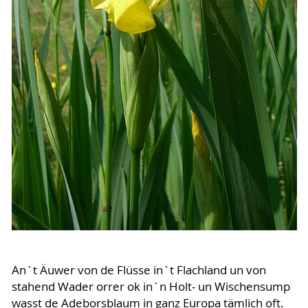
An`t Äuwer von de Flüsse in`t Flachland un von
stahend Wader orrer ok in`n Holt- un Wischensump
wasst de Adeborsblaum in ganz Europa tämlich oft.