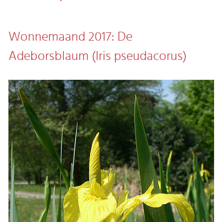
Wonnemaand 2017: De
Adeborsblaum (Iris pseudacorus)