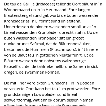
De tau de Gällilje (Iridaceae) tellende Oort bläuht in`n
Wonnemaand un in`n Heumaand. Ehre langen
Bläutenstengel sünd gäl, wurbi de buten wassenden
Kronbläder as`n Ei formt sünd un afstahn.
Ünnerdessen de binnen wassenden small un as`n
Lineal wassenden Kronbläder uprecht stahn. Up de
buten wassenden Kronbläder sitt ein grotet
dunkelbrunet Saftmal, dat de Bläutenbesäuker,
besönners de Hummeln (Plüschmoors), in`t Innere
von de Bläut tau`n göttlichen Nektar führt. Ut de
Bläuten wassen denn nahstens walzenorrige
Kapselfrüchte, de tahlrieke hellbrune Samen in sick
drägen, de swemmen können.
De mit `ner verdickten Grundachs` in`n Bodden
verankerte Oort kann bet tau 1 m grot warden. Ehre
grundstännigen Lowwbläder sünd lineal-
schwertförmig, wat ehr ok dorüm dissen Namen
gäben hett (orrer so lang as ein Storchenbein –