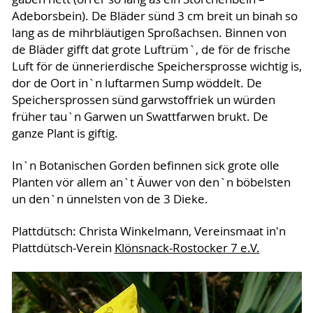
Adeborsbein). De Bläder sünd 3 cm breit un binah so
lang as de mihrbläutigen Sproßachsen. Binnen von
de Bläder gifft dat grote Luftrüm`, de för de frische
Luft för de ünnerierdische Speichersprosse wichtig is,
dor de Oort in`n luftarmen Sump wöddelt. De
Speichersprossen sünd garwstoffriek un würden
früher tau`n Garwen un Swattfarwen brukt. De
ganze Plant is giftig.
In`n Botanischen Gorden befinnen sick grote olle
Planten vör allem an`t Äuwer von den`n böbelsten
un den`n ünnelsten von de 3 Dieke.
Plattdütsch: Christa Winkelmann, Vereinsmaat in'n
Plattdütsch-Verein
Klönsnack-Rostocker 7 e.V.