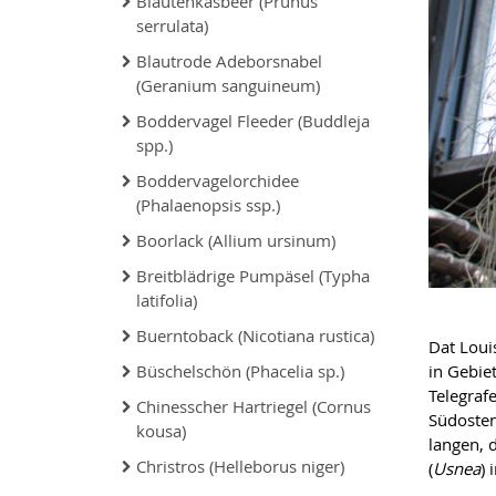
Bläutenkasbeer (Prunus
serrulata)
Blautrode Adeborsnabel
(Geranium sanguineum)
Boddervagel Fleeder (Buddleja
spp.)
Boddervagelorchidee
(Phalaenopsis ssp.)
Boorlack (Allium ursinum)
Breitblädrige Pumpäsel (Typha
latifolia)
Buerntoback (Nicotiana rustica)
Dat Loui
Büschelschön (Phacelia sp.)
in Gebiet
Telegraf
Chinesscher Hartriegel (Cornus
Südosten
kousa)
langen, 
Christros (Helleborus niger)
(
Usnea
) 