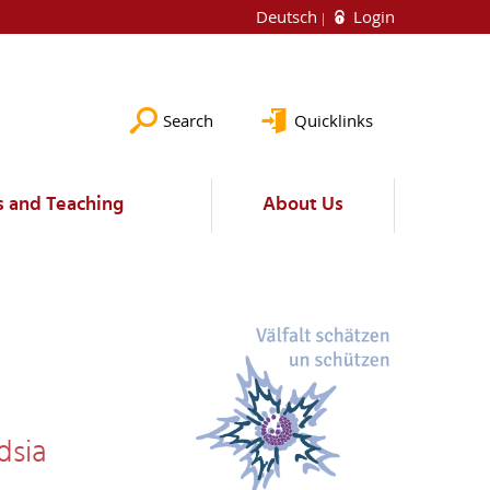
Deutsch
Login
Search
Quicklinks
s and Teaching
About Us
dsia