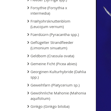
Forsythie (Forsythia x
intermedia)
Frœhjohrsknuttenblom
(Leucojum vernum)
Füerdüürn (Pyracantha spp.)
Geflügelter Strandfleeder
(Limonium sinuatum)
Geldbom (Crassula ovata)
Gemeine Ficht (Picea abies)
Georginen-Kulturhybride (Dahlia
spp.)
Geweihfarn (Platycerium sp.)
Gewöhnliche Mahonie (Mahonia
aquifolium)
Ginkgo (Ginkgo biloba)