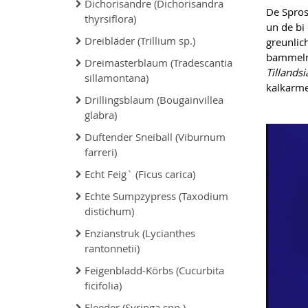
Dichorisandre (Dichorisandra
De Spro
thyrsiflora)
un de bi
Dreibläder (Trillium sp.)
greunlic
bammelnd
Dreimasterblaum (Tradescantia
Tillands
sillamontana)
kalkarme
Drillingsblaum (Bougainvillea
glabra)
Duftender Sneiball (Viburnum
farreri)
Echt Feig` (Ficus carica)
Echte Sumpzypress (Taxodium
distichum)
Enzianstruk (Lycianthes
rantonnetii)
Feigenbladd-Körbs (Cucurbita
ficifolia)
Fleeder (Syringa spp.)