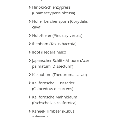
Hinoki-Schienzypress
(Chamaecyparis obtusa)
Holler Lerchensporn (Corydalis
cava)
Holt-Kiefer (Pinus sylvestris)
Ibenbom (Taxus baccata)
Iloof (Hedera helix)
Japanscher Schlitz-Ahuurn (Acer
palmatum 'Dissectum')
Kakaubom (Theobroma cacao)
Kalifornsche Flusszeder
(Calocedrus decurrens)
Kalifornsche Mahnblaum
(Eschscholzia californica)
Kaneel-Himbeer (Rubus
odoratus)