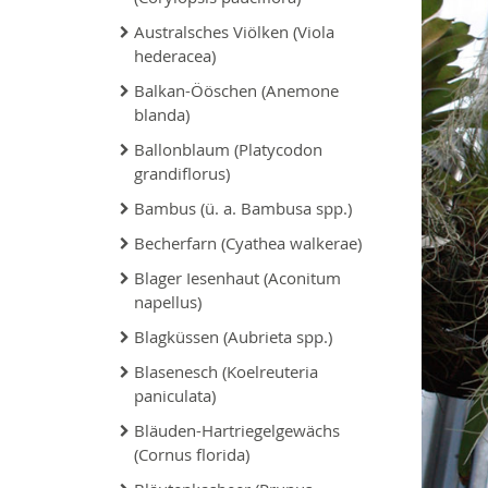
Australsches Viölken (Viola
hederacea)
Balkan-Ööschen (Anemone
blanda)
Ballonblaum (Platycodon
grandiflorus)
Bambus (ü. a. Bambusa spp.)
Becherfarn (Cyathea walkerae)
Blager Iesenhaut (Aconitum
napellus)
Blagküssen (Aubrieta spp.)
Blasenesch (Koelreuteria
paniculata)
Bläuden-Hartriegelgewächs
(Cornus florida)