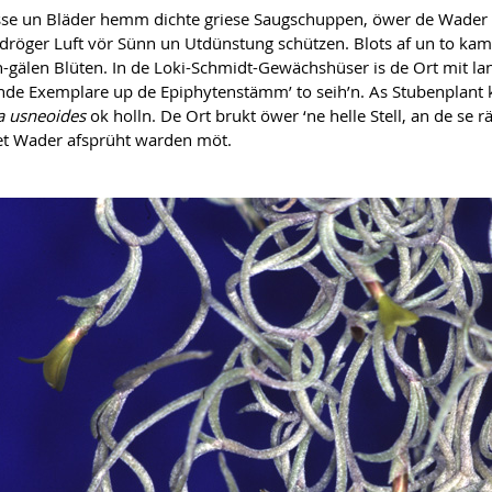
sse un Bläder hemm dichte griese Saugschuppen, öwer de Wade
 dröger Luft vör Sünn un Utdünstung schützen. Blots af un to kam
h-gälen Blüten. In de Loki-Schmidt-Gewächshüser is de Ort mit la
e Exemplare up de Epiphytenstämm’ to seih’n. As Stubenplant
ia usneoides
ok holln. De Ort brukt öwer ‘ne helle Stell, an de se 
t Wader afsprüht warden möt.