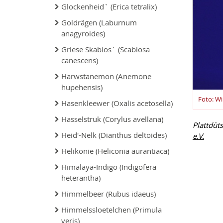
Glockenheid` (Erica tetralix)
Goldrägen (Laburnum
anagyroides)
Griese Skabios´ (Scabiosa
canescens)
Harwstanemon (Anemone
hupehensis)
Foto: Wi
Hasenkleewer (Oxalis acetosella)
Hasselstruk (Corylus avellana)
Plattdüt
Heid'-Nelk (Dianthus deltoides)
e.V.
Helikonie (Heliconia aurantiaca)
Himalaya-Indigo (Indigofera
heterantha)
Himmelbeer (Rubus idaeus)
Himmelssloetelchen (Primula
veris)