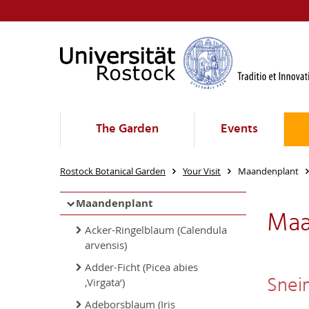
The Garden
Events
Rostock Botanical Garden
Your Visit
Maandenplant
Maandenplant
Maa
Acker-Ringelblaum (Calendula
arvensis)
Adder-Ficht (Picea abies
Snei
‚Virgata‘)
Adeborsblaum (Iris