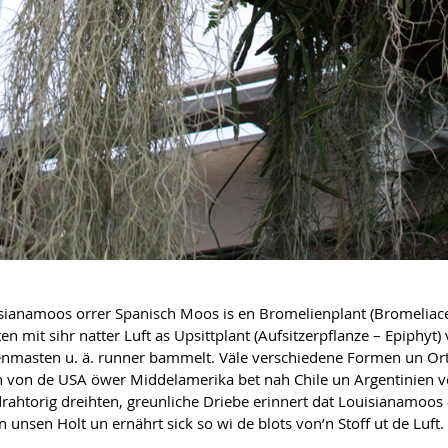
sianamoos orrer Spanisch Moos is en Bromelienplant (Bromeliace
en mit sihr natter Luft as Upsittplant (Aufsitzerpflanze – Epiphyt
enmasten u. ä. runner bammelt. Väle verschiedene Formen un Or
 von de USA öwer Middelamerika bet nah Chile un Argentinien vö
drahtorig dreihten, greunliche Driebe erinnert dat Louisianamoos 
in unsen Holt un ernährt sick so wi de blots von’n Stoff ut de Luft.