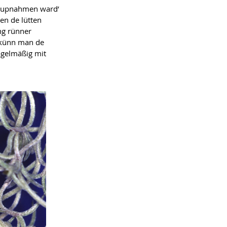
r upnahmen ward’
en de lütten
ng rünner
 künn man de
rägelmäßig mit