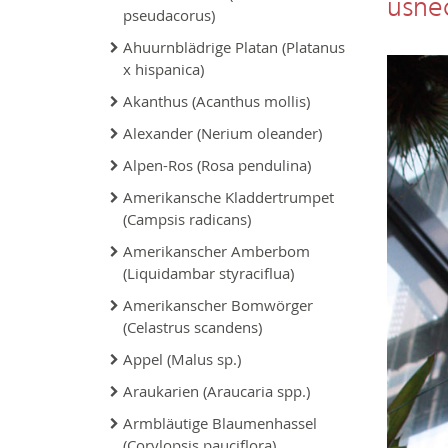
usne
pseudacorus)
Ahuurnblädrige Platan (Platanus
x hispanica)
Akanthus (Acanthus mollis)
Alexander (Nerium oleander)
Alpen-Ros (Rosa pendulina)
Amerikansche Kladdertrumpet
(Campsis radicans)
Amerikanscher Amberbom
(Liquidambar styraciflua)
Amerikanscher Bomwörger
(Celastrus scandens)
Appel (Malus sp.)
Araukarien (Araucaria spp.)
Armbläutige Blaumenhassel
(Corylopsis pauciflora)