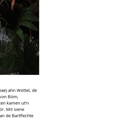
ae) ahn Wöttel, de
) von Böm,
ten kamen ut’n
r. Mit siene
an de Bartflechte