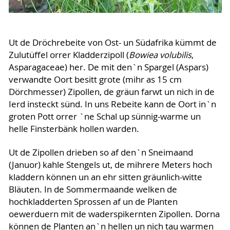
Ut de Dröchrebeite von Ost- un Südafrika kümmt de
Zulutüffel orrer Kladderzipoll (
Bowiea volubilis
,
Asparagaceae) her. De mit den`n Spargel (Aspars)
verwandte Oort besitt grote (mihr as 15 cm
Dörchmesser) Zipollen, de gräun farwt un nich in de
Ierd insteckt sünd. In uns Rebeite kann de Oort in`n
groten Pott orrer `ne Schal up sünnig-warme un
helle Finsterbänk hollen warden.
Ut de Zipollen drieben so af den`n Sneimaand
(Januor) kahle Stengels ut, de mihrere Meters hoch
kladdern können un an ehr sitten gräunlich-witte
Bläuten. In de Sommermaande welken de
hochkladderten Sprossen af un de Planten
oewerduern mit de waderspikernten Zipollen. Dorna
können de Planten an`n hellen un nich tau warmen