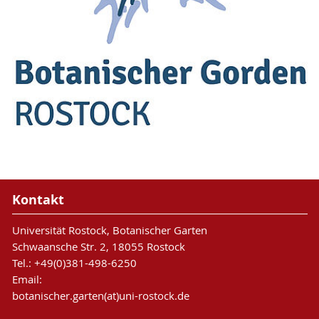
Kontakt
Universität Rostock, Botanischer Garten
Schwaansche Str. 2, 18055 Rostock
Tel.: +49(0)381-498-6250
Email:
botanischer.garten(at)uni-rostock.de