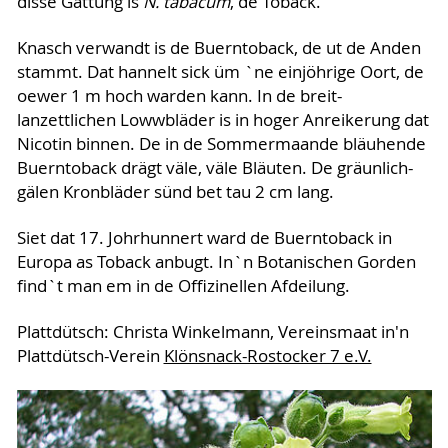
disse Gattung is
N. tabacum
, de Toback.
Knasch verwandt is de Buerntoback, de ut de Anden
stammt. Dat hannelt sick üm `ne einjöhrige Oort, de
oewer 1 m hoch warden kann. In de breit-
lanzettlichen Lowwbläder is in hoger Anreikerung dat
Nicotin binnen. De in de Sommermaande bläuhende
Buerntoback drägt väle, väle Bläuten. De gräunlich-
gälen Kronbläder sünd bet tau 2 cm lang.
Siet dat 17. Johrhunnert ward de Buerntoback in
Europa as Toback anbugt. In`n Botanischen Gorden
find`t man em in de Offizinellen Afdeilung.
Plattdütsch: Christa Winkelmann, Vereinsmaat in'n
Plattdütsch-Verein
Klönsnack-Rostocker 7 e.V.