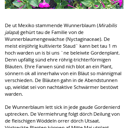
De ut Mexiko stammende Wunnerblaum (
Mirabilis
jalapa
) gehürt tau de Familie von de
Wunnerblaumengewächse (Nyctaginaceae). De
meist einjöhrig kultivierte Staud` kann bet tau 1 m
hoch warden un is bi uns `ne beleiwte Gordenplant.
Denn upfällig sünd ehre röhrig-trichterförmigen
Bläuten. Ehre Farwen sünd nich blot an ein Plant,
sönnern ok all innerhalw von ein Bläut so männigmal
verschieden. De Bläuten gahn in de Abendstunnen
up, wieldat sei von nachtaktive Schwärmer bestöwt
warden.
De Wunnerblaum lett sick in jede gaude Gordenierd
uptrecken. De Vermiehrung folgt dörch Deilung von
de fleischigen Wöddeln orrer dörch Utsaat.
Vörtreckte Planten können af Mitte Mai utplant