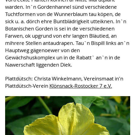
warden. In`n Gordenhannel sünd verschiedene
Tuchtformen von de Wunnerblaum tau köpen, de
sick u. a. dörch ehre Buntblädrigkeit utteiknen. In`n
Botanischen Gorden is sei in de verschiedenen
Farwen, ok upgrund von ehr langen Bläutied, an
mihrere Stellen antaudrapen. Tau`n Bispill links an`n
Hauptweg gägenoewer von den
Gewächshuskomplex un in de Rabatt` an`n in de
Nawerschaft liggenden Diek.
Plattdütsch: Christa Winkelmann, Vereinsmaat in'n
Plattdütsch-Verein
Klönsnack-Rostocker 7 e.V.