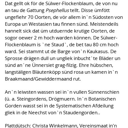
Dat gellt ok för de Sülwer-Flockenblaum, de von nu
an tau de Gattung
Psephellus
tellt. Disse ümfött
ungefiehr 70 Oorten, de vör allem in`n Südosten von
Europa un Westasien tau finnen sünd. Meistendeils
hannelt sick dat üm utduernde krutige Oorten, de
sogor oewer 2 m hoch warden können. De Sülwer-
Flockenblaum is `ne Staud`, de bet tau 80 cm hoch
ward. Sei stammt ut de Barge von`n Kaukasus. De
Sprosse drägen dull un ungliek inbucht`te Bläder un
sünd an`ne Ünnersiet grag-filzig. Ehre hübschen,
langstäligen Bläutenköpp sünd rosa un kamen in`n
Braakmaand/Gewiddermaand rut.
An`n leiwsten wassen sei in`n vullen Sünnenschien
(ü. a. Steingordens, Drögmuern. In`n Botanischen
Gorden wasst sei in de Systematischen Afdeilung
gliek in de Neechst von`n Staudengorden..
Plattdütsch: Christa Winkelmann, Vereinsmaat in'n