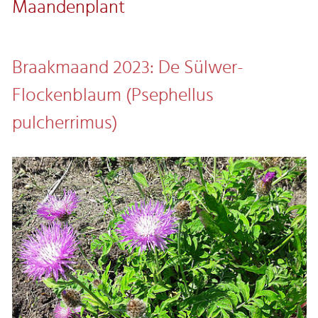
Maandenplant
Braakmaand 2023: De Sülwer-
Flockenblaum (Psephellus
pulcherrimus)