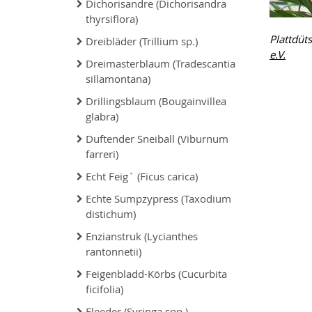
Dichorisandre (Dichorisandra
thyrsiflora)
Plattdüt
Dreibläder (Trillium sp.)
e.V.
Dreimasterblaum (Tradescantia
sillamontana)
Drillingsblaum (Bougainvillea
glabra)
Duftender Sneiball (Viburnum
farreri)
Echt Feig` (Ficus carica)
Echte Sumpzypress (Taxodium
distichum)
Enzianstruk (Lycianthes
rantonnetii)
Feigenbladd-Körbs (Cucurbita
ficifolia)
Fleeder (Syringa spp.)