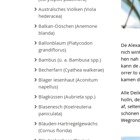
Australsches Viölken (Viola
hederacea)
Balkan-Ööschen (Anemone
blanda)
Ballonblaum (Platycodon
De Alexa
grandiflorus)
nich wint
hen nah 
Bambus (ü. a. Bambusa spp.)
kann de 
Becherfarn (Cyathea walkerae)
orrer to
kamen de
Blager Iesenhaut (Aconitum
napellus)
Alle Dei
Blagküssen (Aubrieta spp.)
holln, d
af, selt
Blasenesch (Koelreuteria
schöne
paniculata)
Wegrond
Bläuden-Hartriegelgewächs
(Cornus florida)