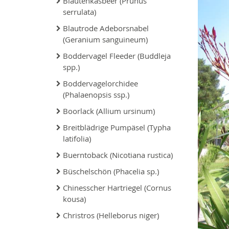
Bläutenkasbeer (Prunus
serrulata)
Blautrode Adeborsnabel
(Geranium sanguineum)
Boddervagel Fleeder (Buddleja
spp.)
Boddervagelorchidee
(Phalaenopsis ssp.)
Boorlack (Allium ursinum)
Breitblädrige Pumpäsel (Typha
latifolia)
Buerntoback (Nicotiana rustica)
Büschelschön (Phacelia sp.)
Chinesscher Hartriegel (Cornus
kousa)
Christros (Helleborus niger)