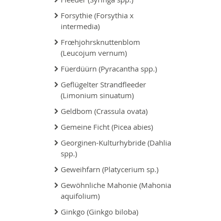
Forsythie (Forsythia x
intermedia)
Frœhjohrsknuttenblom
(Leucojum vernum)
Füerdüürn (Pyracantha spp.)
Geflügelter Strandfleeder
(Limonium sinuatum)
Geldbom (Crassula ovata)
Gemeine Ficht (Picea abies)
Georginen-Kulturhybride (Dahlia
spp.)
Geweihfarn (Platycerium sp.)
Gewöhnliche Mahonie (Mahonia
aquifolium)
Ginkgo (Ginkgo biloba)