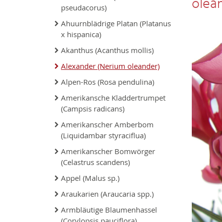
olea
pseudacorus)
Ahuurnblädrige Platan (Platanus
x hispanica)
Akanthus (Acanthus mollis)
Alexander (Nerium oleander)
Alpen-Ros (Rosa pendulina)
Amerikansche Kladdertrumpet
(Campsis radicans)
Amerikanscher Amberbom
(Liquidambar styraciflua)
Amerikanscher Bomwörger
(Celastrus scandens)
Appel (Malus sp.)
Araukarien (Araucaria spp.)
Armbläutige Blaumenhassel
(Corylopsis pauciflora)