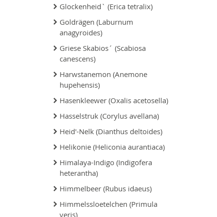
Glockenheid` (Erica tetralix)
Goldrägen (Laburnum
anagyroides)
Griese Skabios´ (Scabiosa
canescens)
Harwstanemon (Anemone
hupehensis)
Hasenkleewer (Oxalis acetosella)
Hasselstruk (Corylus avellana)
Heid'-Nelk (Dianthus deltoides)
Helikonie (Heliconia aurantiaca)
Himalaya-Indigo (Indigofera
heterantha)
Himmelbeer (Rubus idaeus)
Himmelssloetelchen (Primula
veris)