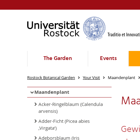
The Garden
Events
Rostock Botanical Garden
Your Visit
Maandenplant
Maandenplant
Maa
Acker-Ringelblaum (Calendula
arvensis)
Adder-Ficht (Picea abies
Gewi
‚Virgata‘)
Adeborsblaum (Iris