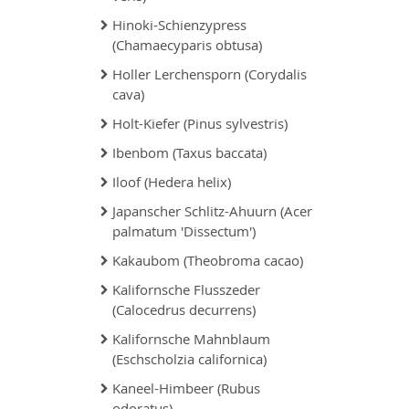
Hinoki-Schienzypress
(Chamaecyparis obtusa)
Holler Lerchensporn (Corydalis
cava)
Holt-Kiefer (Pinus sylvestris)
Ibenbom (Taxus baccata)
Iloof (Hedera helix)
Japanscher Schlitz-Ahuurn (Acer
palmatum 'Dissectum')
Kakaubom (Theobroma cacao)
Kalifornsche Flusszeder
(Calocedrus decurrens)
Kalifornsche Mahnblaum
(Eschscholzia californica)
Kaneel-Himbeer (Rubus
odoratus)