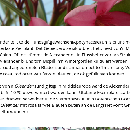
nder tellt to de Hundsgiftgewächsen
(Apocynaceae) un is bi uns ‘
erfaste Zierplant. Dat Gebiet, wo se sik utbreit hett, riekt von’n
China. Oft eis kümmt de Alexander ok in Flussbetten
vör. As Stru
Alexander bi uns to’n Bispill in’n Wintergorden kultiviert warden
 drüdd angeordneten Bläder sünd schmål un bet to 15 cm lang. Vo
 rosa, rod orrer witt farwte Bläuten, de ok gefüllt sien können.
le von’n
Oleander
sünd giftig! In Middeleuropa ward de Alexander
e bi 5–10 °C oewerwintert warden kann. Utplante Exemplare starb
ener driewen se wedder ut de Stammbasis
ut. In’n Botanischen Go
n
Oleander
mit rosa farwte Bläuten buten an de Längssiet von’t G
ell
bewunnern.