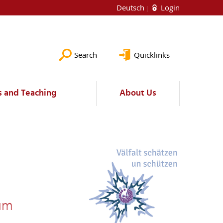
Deutsch
Login
Search
Quicklinks
s and Teaching
About Us
um