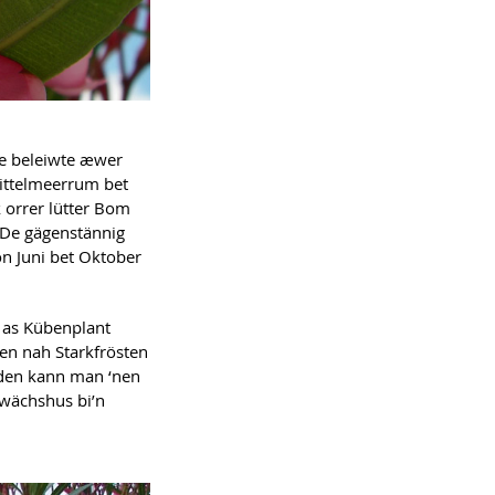
ne beleiwte æwer
 Mittelmeerrum bet
k orrer lütter Bom
. De gägenstännig
n Juni bet Oktober
 as Kübenplant
en nah Starkfrösten
rden kann man ‘nen
ewächshus bi’n