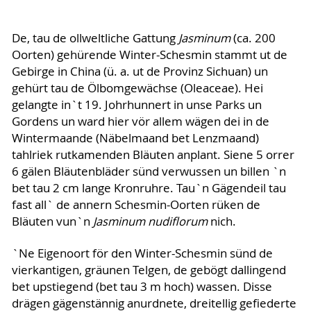
De, tau de ollweltliche Gattung
Jasminum
(ca. 200
Oorten) gehürende Winter-Schesmin stammt ut de
Gebirge in China (ü. a. ut de Provinz Sichuan) un
gehürt tau de Ölbomgewächse (Oleaceae). Hei
gelangte in`t 19. Johrhunnert in unse Parks un
Gordens un ward hier vör allem wägen dei in de
Wintermaande (Näbelmaand bet Lenzmaand)
tahlriek rutkamenden Bläuten anplant. Siene 5 orrer
6 gälen Bläutenbläder sünd verwussen un billen `n
bet tau 2 cm lange Kronruhre. Tau`n Gägendeil tau
fast all` de annern Schesmin-Oorten rüken de
Bläuten vun`n
Jasminum nudiflorum
nich.
`Ne Eigenoort för den Winter-Schesmin sünd de
vierkantigen, gräunen Telgen, de gebögt dallingend
bet upstiegend (bet tau 3 m hoch) wassen. Disse
drägen gägenstännig anurdnete, dreitellig gefiederte