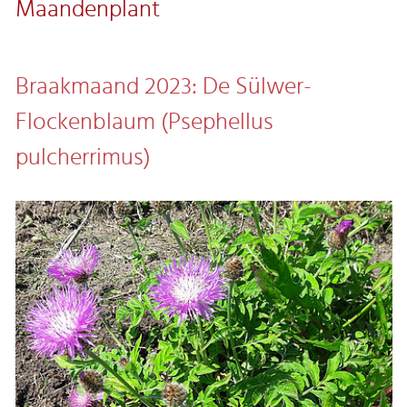
Maandenplant
Braakmaand 2023: De Sülwer-
Flockenblaum (Psephellus
pulcherrimus)