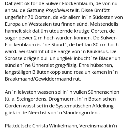
Dat gellt ok för de Sülwer-Flockenblaum, de von nu
an tau de Gattung
Psephellus
tellt. Disse ümfött
ungefiehr 70 Oorten, de vör allem in`n Südosten von
Europa un Westasien tau finnen sünd. Meistendeils
hannelt sick dat üm utduernde krutige Oorten, de
sogor oewer 2 m hoch warden können. De Sülwer-
Flockenblaum is `ne Staud`, de bet tau 80 cm hoch
ward. Sei stammt ut de Barge von`n Kaukasus. De
Sprosse drägen dull un ungliek inbucht`te Bläder un
sünd an`ne Ünnersiet grag-filzig. Ehre hübschen,
langstäligen Bläutenköpp sünd rosa un kamen in`n
Braakmaand/Gewiddermaand rut.
An`n leiwsten wassen sei in`n vullen Sünnenschien
(ü. a. Steingordens, Drögmuern. In`n Botanischen
Gorden wasst sei in de Systematischen Afdeilung
gliek in de Neechst von`n Staudengorden..
Plattdütsch: Christa Winkelmann, Vereinsmaat in'n