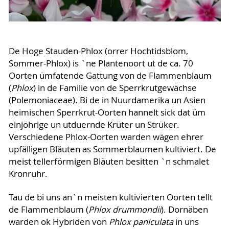
De Hoge Stauden-Phlox (orrer Hochtidsblom,
Sommer-Phlox) is `ne Plantenoort ut de ca. 70
Oorten ümfatende Gattung von de Flammenblaum
(
Phlox
) in de Familie von de Sperrkrutgewächse
(Polemoniaceae). Bi de in Nuurdamerika un Asien
heimischen Sperrkrut-Oorten hannelt sick dat üm
einjöhrige un utduernde Krüter un Strüker.
Verschiedene Phlox-Oorten warden wägen ehrer
upfälligen Bläuten as Sommerblaumen kultiviert. De
meist tellerförmigen Bläuten besitten `n schmalet
Kronruhr.
Tau de bi uns an`n meisten kultivierten Oorten tellt
de Flammenblaum (
Phlox drummondii
). Dornäben
warden ok Hybriden von
Phlox paniculata
in uns