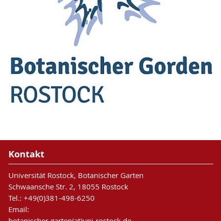
Kontakt
Universität Rostock, Botanischer Garten
Schwaansche Str. 2, 18055 Rostock
Tel.: +49(0)381-498-6250
Email:
botanischer.garten(at)uni-rostock.de