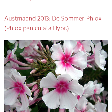
Austmaand 2013: De Sommer-Phlox
(Phlox paniculata Hybr.)