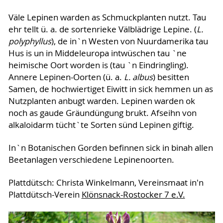
Väle Lepinen warden as Schmuckplanten nutzt. Tau
ehr tellt ü. a. de sortenrieke Välblädrige Lepine. (
L.
polyphyllus
), de in`n Westen von Nuurdamerika tau
Hus is un in Middeleuropa intwüschen tau `ne
heimische Oort worden is (tau `n Eindringling).
Annere Lepinen-Oorten (ü. a.
L. albus
) besitten
Samen, de hochwiertiget Eiwitt in sick hemmen un as
Nutzplanten anbugt warden. Lepinen warden ok
noch as gaude Gräundüngung brukt. Afseihn von
alkaloidarm tücht`te Sorten sünd Lepinen giftig.
In`n Botanischen Gorden befinnen sick in binah allen
Beetanlagen verschiedene Lepinenoorten.
Plattdütsch: Christa Winkelmann, Vereinsmaat in'n
Plattdütsch-Verein
Klönsnack-Rostocker 7 e.V.