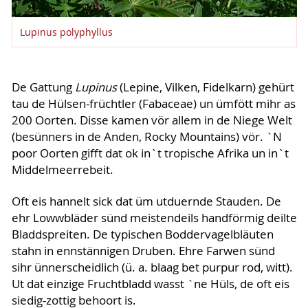
Lupinus polyphyllus
De Gattung
Lupinus
(Lepine, Vilken, Fidelkarn) gehürt
tau de Hülsen-früchtler (Fabaceae) un ümfött mihr as
200 Oorten. Disse kamen vör allem in de Niege Welt
(besünners in de Anden, Rocky Mountains) vör. `N
poor Oorten gifft dat ok in`t tropische Afrika un in`t
Middelmeerrebeit.
Oft eis hannelt sick dat üm utduernde Stauden. De
ehr Lowwbläder sünd meistendeils handförmig deilte
Bladdspreiten. De typischen Boddervagelbläuten
stahn in ennstännigen Druben. Ehre Farwen sünd
sihr ünnerscheidlich (ü. a. blaag bet purpur rod, witt).
Ut dat einzige Fruchtbladd wasst `ne Hüls, de oft eis
siedig-zottig behoort is.