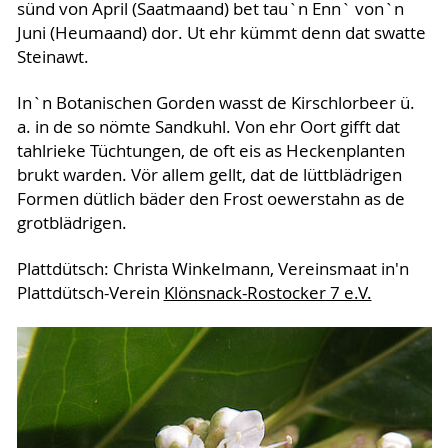
sünd von April (Saatmaand) bet tau`n Enn` von`n
Juni (Heumaand) dor. Ut ehr kümmt denn dat swatte
Steinawt.
In`n Botanischen Gorden wasst de Kirschlorbeer ü.
a. in de so nömte Sandkuhl. Von ehr Oort gifft dat
tahlrieke Tüchtungen, de oft eis as Heckenplanten
brukt warden. Vör allem gellt, dat de lüttblädrigen
Formen dütlich bäder den Frost oewerstahn as de
grotblädrigen.
Plattdütsch: Christa Winkelmann, Vereinsmaat in'n
Plattdütsch-Verein
Klönsnack-Rostocker 7 e.V.