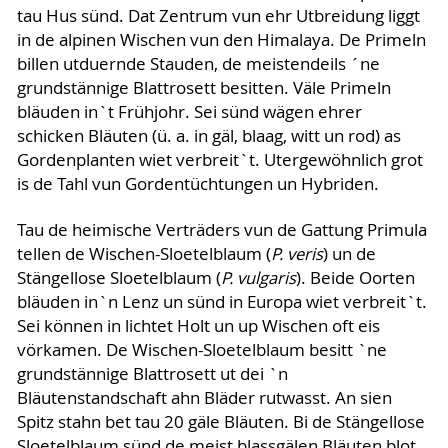
tau Hus sünd. Dat Zentrum vun ehr Utbreidung liggt
in de alpinen Wischen vun den Himalaya. De Primeln
billen utduernde Stauden, de meistendeils ´ne
grundstännige Blattrosett besitten. Väle Primeln
bläuden in`t Frühjohr. Sei sünd wägen ehrer
schicken Bläuten (ü. a. in gäl, blaag, witt un rod) as
Gordenplanten wiet verbreit`t. Utergewöhnlich grot
is de Tahl vun Gordentüchtungen un Hybriden.
Tau de heimische Verträders vun de Gattung Primula
tellen de Wischen-Sloetelblaum (
P. veris
) un de
Stängellose Sloetelblaum (
P. vulgaris
). Beide Oorten
bläuden in`n Lenz un sünd in Europa wiet verbreit`t.
Sei können in lichtet Holt un up Wischen oft eis
vörkamen. De Wischen-Sloetelblaum besitt `ne
grundstännige Blattrosett ut dei `n
Bläutenstandschaft ahn Bläder rutwasst. An sien
Spitz stahn bet tau 20 gäle Bläuten. Bi de Stängellose
Sloetelblaum sünd de meist blassgälen Bläuten blot