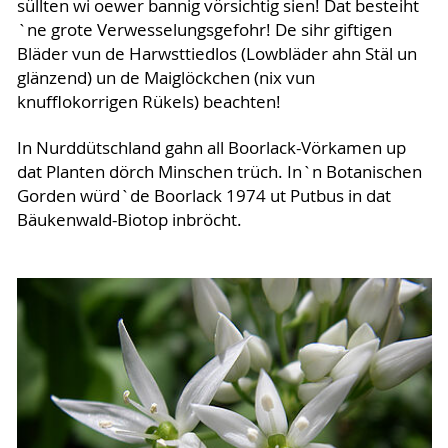
süllten wi oewer bannig vörsichtig sien! Dat besteiht
`ne grote Verwesselungsgefohr! De sihr giftigen
Bläder vun de Harwsttiedlos (Lowbläder ahn Stäl un
glänzend) un de Maiglöckchen (nix vun
knufflokorrigen Rükels) beachten!
In Nurddütschland gahn all Boorlack-Vörkamen up
dat Planten dörch Minschen trüch. In`n Botanischen
Gorden würd`de Boorlack 1974 ut Putbus in dat
Bäukenwald-Biotop inbröcht.