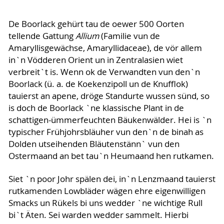
De Boorlack gehürt tau de oewer 500 Oorten
tellende Gattung
Allium
(Familie vun de
Amaryllisgewächse, Amaryllidaceae), de vör allem
in`n Vödderen Orient un in Zentralasien wiet
verbreit`t is. Wenn ok de Verwandten vun den`n
Boorlack (ü. a. de Koekenzipoll un de Knufflok)
tauierst an apene, dröge Standurte wussen sünd, so
is doch de Boorlack `ne klassische Plant in de
schattigen-ümmerfeuchten Bäukenwälder. Hei is `n
typischer Frühjohrsbläuher vun den`n de binah as
Dolden utseihenden Bläutenstänn` vun den
Ostermaand an bet tau`n Heumaand hen rutkamen.
Siet `n poor Johr spälen dei, in`n Lenzmaand tauierst
rutkamenden Lowbläder wägen ehre eigenwilligen
Smacks un Rükels bi uns wedder `ne wichtige Rull
bi`t Äten. Sei warden wedder sammelt. Hierbi