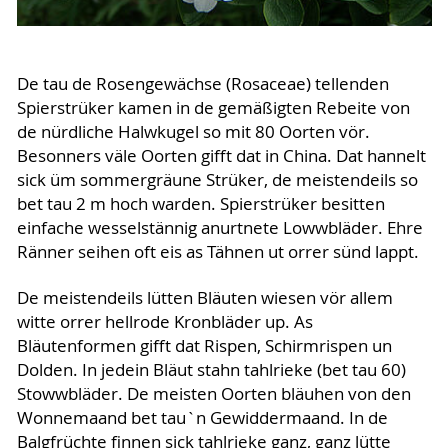
De tau de Rosengewächse (Rosaceae) tellenden
Spierstrüker kamen in de gemäßigten Rebeite von
de nürdliche Halwkugel so mit 80 Oorten vör.
Besonners väle Oorten gifft dat in China. Dat hannelt
sick üm sommergräune Strüker, de meistendeils so
bet tau 2 m hoch warden. Spierstrüker besitten
einfache wesselstännig anurtnete Lowwbläder. Ehre
Ränner seihen oft eis as Tähnen ut orrer sünd lappt.
De meistendeils lütten Bläuten wiesen vör allem
witte orrer hellrode Kronbläder up. As
Bläutenformen gifft dat Rispen, Schirmrispen un
Dolden. In jedein Bläut stahn tahlrieke (bet tau 60)
Stowwbläder. De meisten Oorten bläuhen von den
Wonnemaand bet tau`n Gewiddermaand. In de
Balgfrüchte finnen sick tahlrieke ganz, ganz lütte