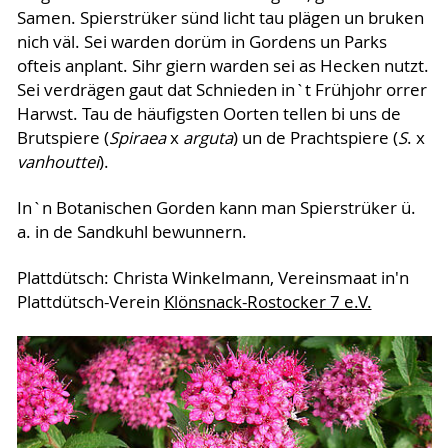
Samen. Spierstrüker sünd licht tau plägen un bruken
nich väl. Sei warden dorüm in Gordens un Parks
ofteis anplant. Sihr giern warden sei as Hecken nutzt.
Sei verdrägen gaut dat Schnieden in`t Frühjohr orrer
Harwst. Tau de häufigsten Oorten tellen bi uns de
Brutspiere (
Spiraea
x
arguta
) un de Prachtspiere (
S
. x
vanhouttei
).
In`n Botanischen Gorden kann man Spierstrüker ü.
a. in de Sandkuhl bewunnern.
Plattdütsch: Christa Winkelmann, Vereinsmaat in'n
Plattdütsch-Verein
Klönsnack-Rostocker 7 e.V.