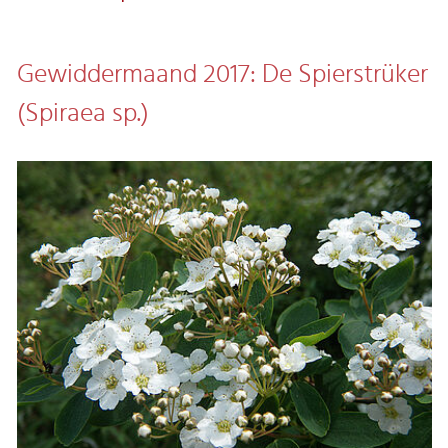
Gewiddermaand 2017: De Spierstrüker
(Spiraea sp.)