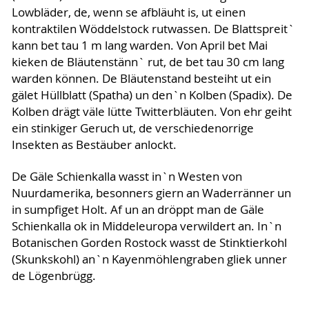
Lowbläder, de, wenn se afbläuht is, ut einen
kontraktilen Wöddelstock rutwassen. De Blattspreit`
kann bet tau 1 m lang warden. Von April bet Mai
kieken de Bläutenstänn` rut, de bet tau 30 cm lang
warden können. De Bläutenstand besteiht ut ein
gälet Hüllblatt (Spatha) un den`n Kolben (Spadix). De
Kolben drägt väle lütte Twitterbläuten. Von ehr geiht
ein stinkiger Geruch ut, de verschiedenorrige
Insekten as Bestäuber anlockt.
De Gäle Schienkalla wasst in`n Westen von
Nuurdamerika, besonners giern an Waderränner un
in sumpfiget Holt. Af un an dröppt man de Gäle
Schienkalla ok in Middeleuropa verwildert an. In`n
Botanischen Gorden Rostock wasst de Stinktierkohl
(Skunkskohl) an`n Kayenmöhlengraben gliek unner
de Lögenbrügg.