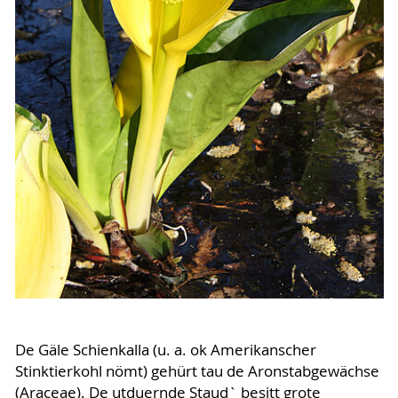
De Gäle Schienkalla (u. a. ok Amerikanscher
Stinktierkohl nömt) gehürt tau de Aronstabgewächse
(Araceae). De utduernde Staud` besitt grote