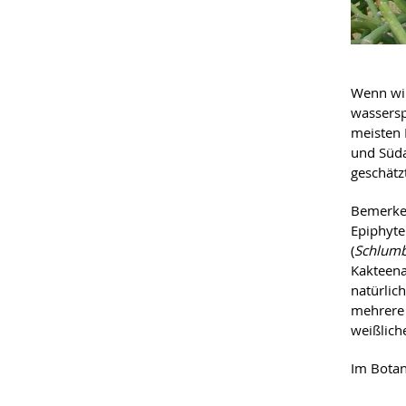
Wenn wir
wassersp
meisten 
und Süda
geschät
Bemerken
Epiphyte
(
Schlumb
Kakteena
natürlich
mehrere 
weißlich
Im Botan