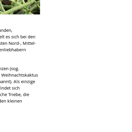
unden,
lt es sich bei den
ten Nord-, Mittel-
eenliebhabern
nzen (sog.
r Weihnachtskaktus
annt). Als einzige
indet sich
che Triebe, die
den kleinen