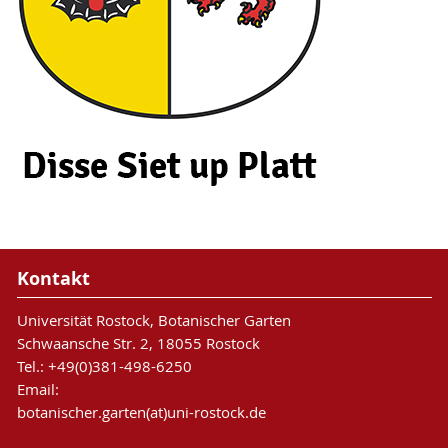
Kontakt
Universität Rostock, Botanischer Garten
Schwaansche Str. 2, 18055 Rostock
Tel.: +49(0)381-498-6250
Email:
botanischer.garten(at)uni-rostock.de