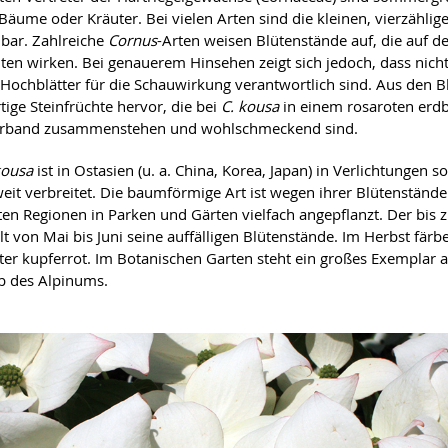
 Bäume oder Kräuter. Bei vielen Arten sind die kleinen, vierzählig
bar. Zahlreiche
Cornus
-Arten weisen Blütenstände auf, die auf de
üten wirken. Bei genauerem Hinsehen zeigt sich jedoch, dass nicht
Hochblätter für die Schauwirkung verantwortlich sind. Aus den 
tige Steinfrüchte hervor, die bei
C. kousa
in einem rosaroten erd
erband zusammenstehen und wohlschmeckend sind.
kousa
ist in Ostasien (u. a. China, Korea, Japan) in Verlichtungen
eit verbreitet. Die baumförmige Art ist wegen ihrer Blütenstände 
en Regionen in Parken und Gärten vielfach angepflanzt. Der bi
t von Mai bis Juni seine auffälligen Blütenstände. Im Herbst färbe
ter kupferrot. Im Botanischen Garten steht ein großes Exemplar
b des Alpinums.