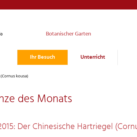
Botanischer Garten
Ihr Besuch
Unterricht
l (Cornus kousa)
anze des Monats
2015: Der Chinesische Hartriegel (Corn