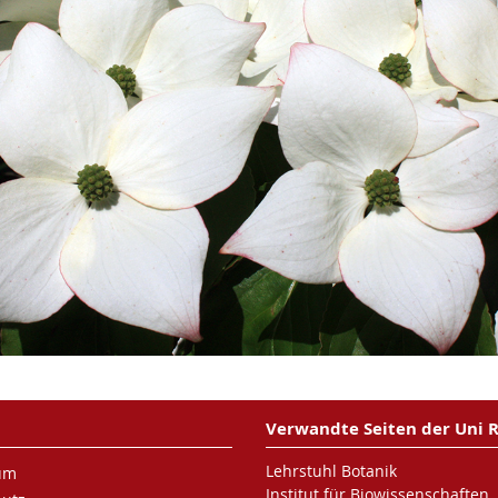
Verwandte Seiten der Uni 
Lehrstuhl Botanik
um
Institut für Biowissenschaften