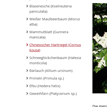
Blasenesche (Koelreuteria
paniculata)
Weißer Maulbeerbaum (Morus
alba)
Mammutblatt (Gunnera
manicata)
Chinesischer Hartriegel (Cornus
kousa)
Schneeglöckchenbaum (Halesia
monticola)
Bärlauch (Allium ursinum)
Primeln (Primula sp.)
Efeu (Hedera helix)
Geweihfarn (Platycerium sp.)
Die meis