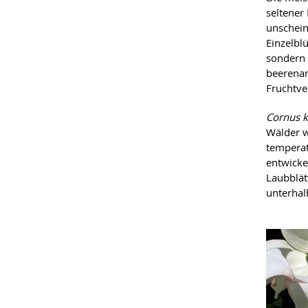
seltener
unschein
Einzelbl
sondern 
beerenar
Fruchtv
Cornus 
Wälder w
temperat
entwickel
Laubblät
unterhal