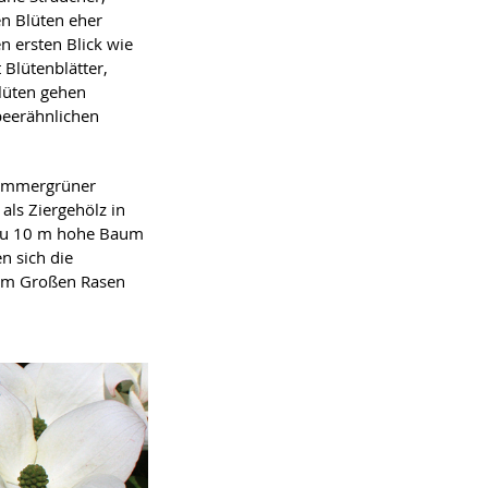
en Blüten eher
n ersten Blick wie
 Blütenblätter,
Blüten gehen
beerähnlichen
 sommergrüner
als Ziergehölz in
s zu 10 m hohe Baum
n sich die
 am Großen Rasen