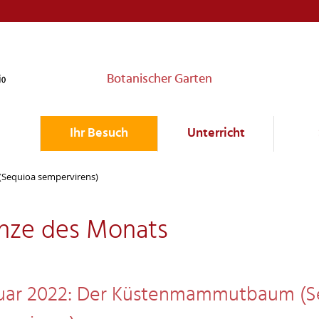
Botanischer Garten
Ihr Besuch
Unterricht
equioa sempervirens)
anze des Monats
uar 2022: Der Küstenmammutbaum (S