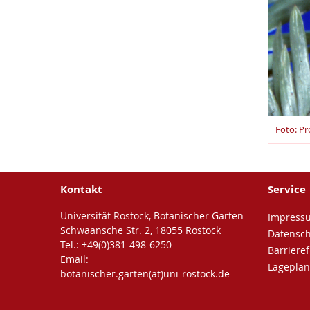
Foto: Pr
Kontakt
Service
Universität Rostock, Botanischer Garten
Impress
Schwaansche Str. 2, 18055 Rostock
Datensc
Tel.: +49(0)381-498-6250
Barrieref
Email:
Lageplan
botanischer.garten(at)uni-rostock.de