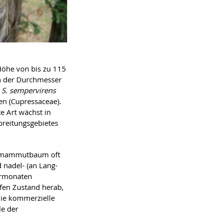
Höhe von bis zu 115
h der Durchmesser
i
S. sempervirens
en (Cupressaceae).
e Art wächst in
breitungsgebietes
enmammutbaum oft
 nadel- (an Lang-
ermonaten
fen Zustand herab,
Die kommerzielle
le der