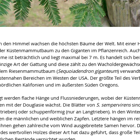
 in den Himmel wachsen die höchsten Bäume der Welt. Mit einer 
 der Küstenmammutbaum zu den Giganten im Pflanzenreich. Auc
me ist beträchtlich und liegt maximal bei 7 m. Es handelt sich be
inzige Art der Gattung und diese zählt zu den Wacholdergewächs
 dem Riesenmammutbaum (
Sequoiadendron giganteum
) verwandt
stennahen Bereichen im Westen der USA. Der größte Teil des Ver
 nördlichen Kalifonien und im äußersten Süden Oregons.
gt werden flache Hänge und Flussniederungen, wobei der Küst
 mit der Douglasie wächst. Die Blätter von
S. sempervirens
sind
trieben) oder schuppenförmig (nur an Langtrieben). In den Wint
en die männlichen und weiblichen Zapfen. Letztere hängen im rei
ihnen gehen zahlreiche vom Wind ausgebreitete Samen hervor. 
des wertvollen Holzes dieser Art hat dazu geführt, dass große Tei
lichen Bestände vernichtet wurden.