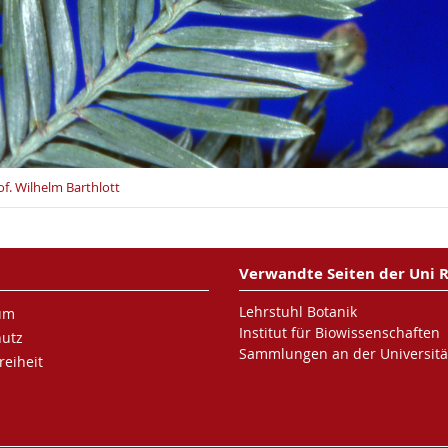
of. Wilhelm Barthlott
Verwandte Seiten der Uni 
Lehrstuhl Botanik
um
Institut für Biowissenschaften
hutz
Sammlungen an der Universitä
reiheit