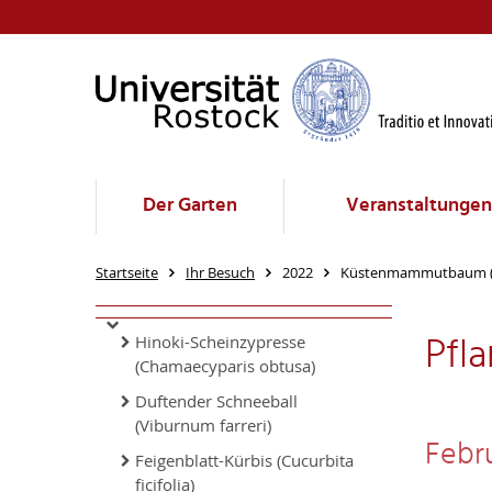
Der Garten
Veranstaltungen
Startseite
Ihr Besuch
2022
Küstenmammutbaum (S
Pfl
Hinoki-Scheinzypresse
(Chamaecyparis obtusa)
Duftender Schneeball
(Viburnum farreri)
Febr
Feigenblatt-Kürbis (Cucurbita
ficifolia)