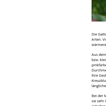
Die Gat
Arten. V
wärmeren
Aus dem 
bzw. kle
pinkfarb
Durchmes
Ihre Gest
Kreuzblu
länglich
Bei der 
sie sehr
gehalten