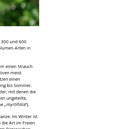
n 300 und 600
zblumen-Arten in
 um einen Strauch
tiven meist
itzen einen
ling bis Sommer.
tler, mit denen die
en ungeteilte,
e „
myrtifolia
“).
anze. Im Winter ist
 die Art im Freien
 Im Botanischen