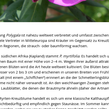
tung
Polygala
ist nahezu weltweit verbreitet und umfasst zwische
iele Vertreter in Mitteleuropa sind Kräuter im Gegensatz zu Kreu
 Regionen, die strauch- oder baumförmig wachsen.
südlichen Afrika (Kapland) stammt
P. myrtifolia
. Es handelt sich
inen Baum mit einer Höhe von 2–4 m. Wegen ihrer äußerst attrak
enen Blüten wird die Art heute weltweit kultiviert. Die Blüten bes
ser von 2 bis 3 cm und erscheinen in unseren Breiten von Früh
alt (mit einem „Schiffchen“) erinnert an die der Schmetterlingsblü
me nicht näher verwandt ist. An den weichhaarigen Zweigen steh
e Laubblätter, die denen der Brautmyrte ähneln (daher der Artnam
Myrten-Kreuzblume handelt es sich um eine klassische Kalthauspfl
 lichtbedürftig und empfindlich gegen Staunässe. Im Sommer kann
 werden, wobei sie vor zu starker Sonne geschützt werden sollte.