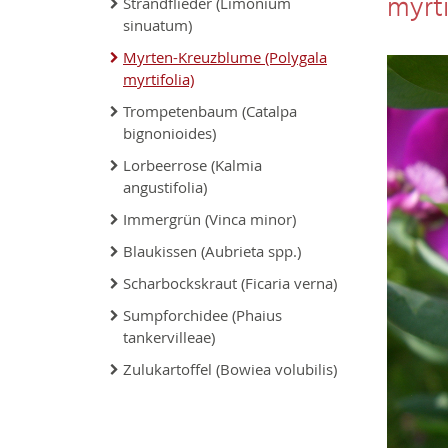
myrti
Strandflieder (Limonium
sinuatum)
Myrten-Kreuzblume (Polygala
myrtifolia)
Trompetenbaum (Catalpa
bignonioides)
Lorbeerrose (Kalmia
angustifolia)
Immergrün (Vinca minor)
Blaukissen (Aubrieta spp.)
Scharbockskraut (Ficaria verna)
Sumpforchidee (Phaius
tankervilleae)
Zulukartoffel (Bowiea volubilis)