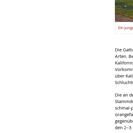
Ein jung
Die Gat
Arten. B
Kaliforn
Vorkomme
über Kal
Schlucht
Die an d
Stammdur
schmal-p
orangefa
gegenübe
den 2–3 