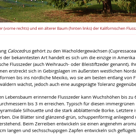
er (vorne rechts) und ein älterer Baum (hinten links) der Kalifornischen Flus
tung
Calocedrus
gehört zu den Wacholdergewächsen (Cupressaceae
ei der bekanntesten Art handelt es sich um die einzige in Amerika
ische Flusszeder (auch Weihrauch- oder Bleistiftzeder genannt). Ih
n erstreckt sich in Gebirgslagen im äußersten westlichen Nor
ifornien bis ins nördliche Mexiko, wo sie am besten entlang von F
wäldern wächst, jedoch auch eine ausgeprägte Toleranz gegenüber
en Lebensbaum erinnernde Flusszeder kann Wuchshöhen bis zu 
chmessern bis 3 m erreichen. Typisch für diesen immergrünen
yramidale Silhouette und die stark abblätternde Borke. Letztere i
rben. Die Blätter sind glänzend-grün, schuppenförmig anliegend
rstehend. Beim Zerreiben entwickeln sie einen angenehm aromat
cm langen und sechsschuppigen Zapfen entwickeln sich geflügel