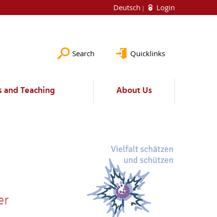
Deutsch
Login
Search
Quicklinks
s and Teaching
About Us
er