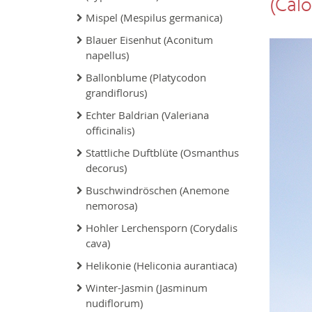
(Cal
Mispel (Mespilus germanica)
Blauer Eisenhut (Aconitum
napellus)
Ballonblume (Platycodon
grandiflorus)
Echter Baldrian (Valeriana
officinalis)
Stattliche Duftblüte (Osmanthus
decorus)
Buschwindröschen (Anemone
nemorosa)
Hohler Lerchensporn (Corydalis
cava)
Helikonie (Heliconia aurantiaca)
Winter-Jasmin (Jasminum
nudiflorum)