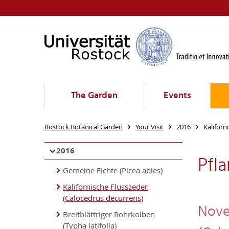
The Garden
Events
Rostock Botanical Garden
Your Visit
2016
Kaliforn
2016
Pfl
Gemeine Fichte (Picea abies)
Kalifornische Flusszeder
(Calocedrus decurrens)
Nove
Breitblättriger Rohrkolben
(Typha latifolia)