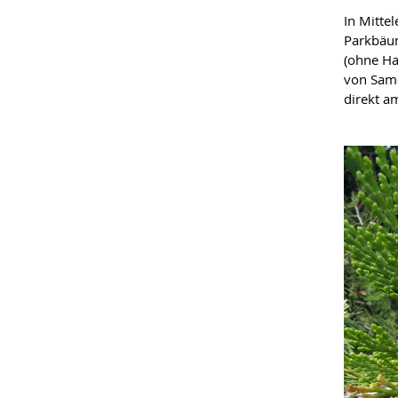
In Mittel
Parkbäum
(ohne Ha
von Same
direkt a