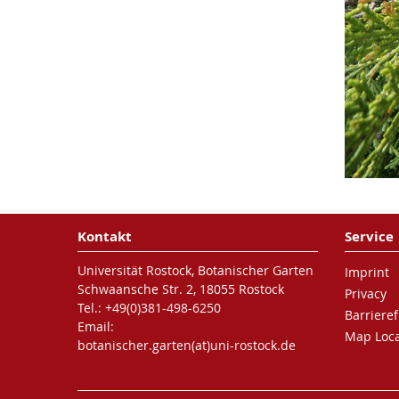
Kontakt
Service
Universität Rostock, Botanischer Garten
Imprint
Schwaansche Str. 2, 18055 Rostock
Privacy
Tel.: +49(0)381-498-6250
Barrieref
Email:
Map Loca
botanischer.garten(at)uni-rostock.de