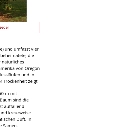
szeder
) und umfasst vier
 beheimatete, die
r natürliches
damerika von Oregon
lussläufen und in
 Trockenheit zeigt.
60 m mit
 Baum sind die
st auffallend
 und kreuzweise
ischen Duft. In
te Samen.