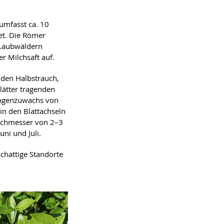
umfasst ca. 10
et. Die Römer
n Laubwäldern
er Milchsaft auf.
nden Halbstrauch,
lätter tragenden
ängenzuwachs von
 in den Blattachseln
Durchmesser von 2–3
uni und Juli.
chattige Standorte