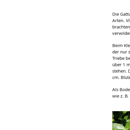
Die Gat
Arten.
V
brachten
verwilder
Beim Kle
der nur 
Triebe b
über 1 m
stehen. 
cm. Blüte
Als Bode
wie z. B