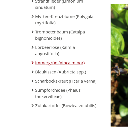
Strandflieder (Limonium
sinuatum)
Myrten-Kreuzblume (Polygala
myrtifolia)
Trompetenbaum (Catalpa
bignonioides)
Lorbeerrose (Kalmia
angustifolia)
Immergrün (Vinca minor)
Blaukissen (Aubrieta spp.)
Scharbockskraut (Ficaria verna)
Sumpforchidee (Phaius
tankervilleae)
Zulukartoffel (Bowiea volubilis)