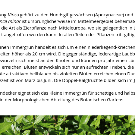
tung
Vinca
gehört zu den Hundsgiftgewächsen (Apocynaceae) und 
inca minor
ist ursprünglicherweise im Mittelmeergebiet beheimat
 die Art als Zierpflanze nach Mitteleuropa, wo sie gelegentlich i
t angetroffen werden kann. In allen Teilen der Pflanzen tritt giftig
inen Immergrün handelt es sich um einen niederliegend-krieche
selten höher als 20 cm wird. Die gegenständige, lederartige Laubb
ewurzeln sich meist an den Knoten und können pro Jahr einen L
 erreichen. Blüten entwickeln sich nur an aufrechten Trieben, die
Die attraktiven hellblauen bis violetten Blüten erreichen einen 
zeit ist von März bis Juni. Die Doppel-Balgfrüchte bilden sich im J
ndecker eignet sich das Kleine Immergrün für schattige und halbs
. in der Morphologischen Abteilung des Botanischen Gartens.