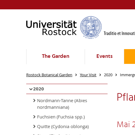
The Garden
Events
Rostock Botanical Garden
Your Visit
2020
Immergr
2020
Pfl
Nordmann-Tanne (Abies
nordmanniana)
Fuchsien (Fuchsia spp.)
Mai 
Quitte (Cydonia oblonga)