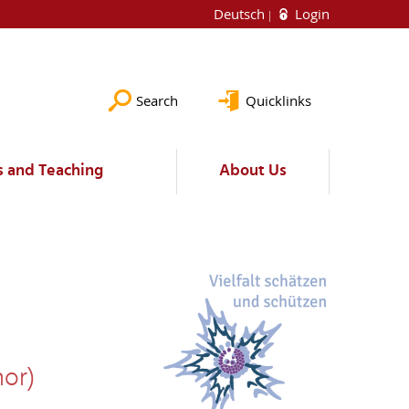
Deutsch
Login
Search
Quicklinks
s and Teaching
About Us
nor)