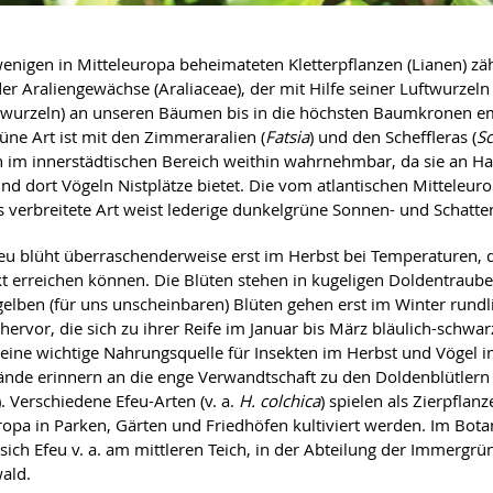
enigen in Mitteleuropa beheimateten Kletterpflanzen (Lianen) zäh
er Araliengewächse (Araliaceae), der mit Hilfe seiner Luftwurzeln 
wurzeln) an unseren Bäumen bis in die höchsten Baumkronen emp
ne Art ist mit den Zimmeraralien (
Fatsia
) und den Scheffleras (
Sc
 im innerstädtischen Bereich weithin wahrnehmbar, da sie an
und dort Vögeln Nistplätze bietet. Die vom atlantischen Mitteleuro
 verbreitete Art weist lederige dunkelgrüne Sonnen- und Schatten
eu blüht überraschenderweise erst im Herbst bei Temperaturen, 
t erreichen können. Die Blüten stehen in kugeligen Doldentraub
gelben (für uns unscheinbaren) Blüten gehen erst im Winter rundl
hervor, die sich zu ihrer Reife im Januar bis März bläulich-schwar
 eine wichtige Nahrungsquelle für Insekten im Herbst und Vögel i
ände erinnern an die enge Verwandtschaft zu den Doldenblütlern (
 Verschiedene Efeu-Arten (v. a.
H. colchica
) spielen als Zierpflanz
ropa in Parken, Gärten und Friedhöfen kultiviert werden. Im Bot
 sich Efeu v. a. am mittleren Teich, in der Abteilung der Immergr
ald.