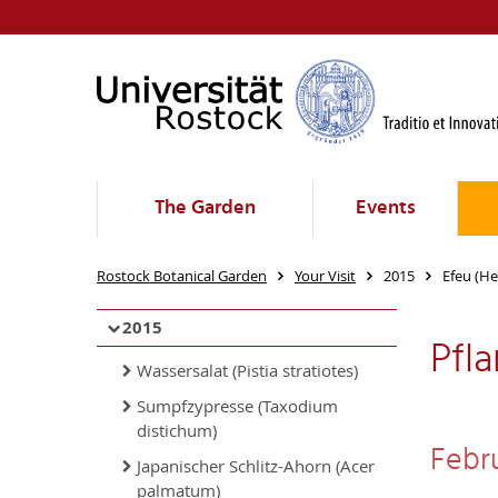
The Garden
Events
Rostock Botanical Garden
Your Visit
2015
Efeu (He
2015
Pfl
Wassersalat (Pistia stratiotes)
Sumpfzypresse (Taxodium
distichum)
Febru
Japanischer Schlitz-Ahorn (Acer
palmatum)