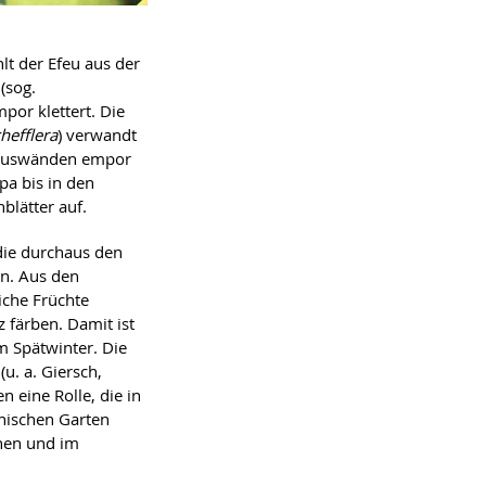
lt der Efeu aus der
(sog.
or klettert. Die
hefflera
) verwandt
 Hauswänden empor
pa bis in den
blätter auf.
die durchaus den
en. Aus den
iche Früchte
z färben. Damit ist
m Spätwinter. Die
u. a. Giersch,
en eine Rolle, die in
anischen Garten
ünen und im