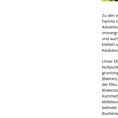
Zu den w
Familie d
Adventiv
immergrü
und auch
klettert 
Kaukasus
Unser Ef
Nullpunk
grünlich
(Beeren) 
der Efeu
Blütenst
Kümmel).
Mitteleu
befindet
Buchenw