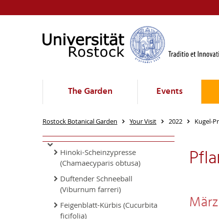
The Garden
Events
Rostock Botanical Garden
Your Visit
2022
Kugel-Pr
Pfl
Hinoki-Scheinzypresse
(Chamaecyparis obtusa)
Duftender Schneeball
(Viburnum farreri)
März 
Feigenblatt-Kürbis (Cucurbita
ficifolia)