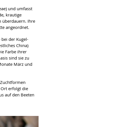
eae) und umfasst
e, krautige
n überdauern. Ihre
tte angeordnet.
 bei der Kugel-
stliches China)
ie Farbe ihrer
asis sind sie zu
 Monate März und
n Zuchtformen
Ort erfolgt die
us auf den Beeten