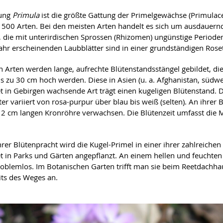
tung
Primula
ist die größte Gattung der Primelgewächse (Primulac
 500 Arten. Bei den meisten Arten handelt es sich um ausdauernd
, die mit unterirdischen Sprossen (Rhizomen) ungünstige Periode
ahr erscheinenden Laubblätter sind in einer grundständigen Rose
en Arten werden lange, aufrechte Blütenstandsstängel gebildet, die
is zu 30 cm hoch werden. Diese in Asien (u. a. Afghanistan, südwe
et in Gebirgen wachsende Art trägt einen kugeligen Blütenstand. D
er variiert von rosa-purpur über blau bis weiß (selten). An ihrer B
s 2 cm langen Kronröhre verwachsen. Die Blütenzeit umfasst die
rer Blütenpracht wird die Kugel-Primel in einer ihrer zahlreiche
et in Parks und Gärten angepflanzt. An einem hellen und feuchten 
roblemlos. Im Botanischen Garten trifft man sie beim Reetdachha
its des Weges an.