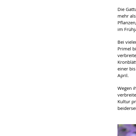
Die Gat
mehr als
Pflanzen
im Frühj
Bei viel
Primel b
verbreit
Kronblätt
einer bi
April.
Wegen ih
verbreit
Kultur p
beiderse