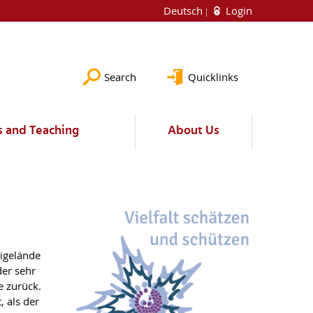
Deutsch
Login
Search
Quicklinks
s and Teaching
About Us
eigelände
der sehr
e zurück.
 als der