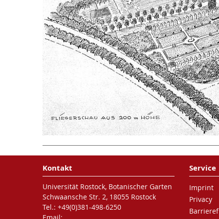
Kontakt
Service
Universität Rostock, Botanischer Garten
Imprint
Schwaansche Str. 2, 18055 Rostock
Privacy
Tel.: +49(0)381-498-6250
Barrieref
Email: