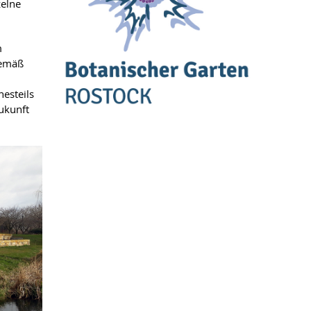
zelne
m
gemäß
esteils
ukunft