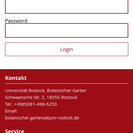
Password
Kontakt
Universität Rostock, Botanischer Garten
Schwaansche Str. 2, 18055 Rostock
Tel.: +49(0)381-498-6250
Email:
botanischer.garten(at)uni-rostock.de
Service