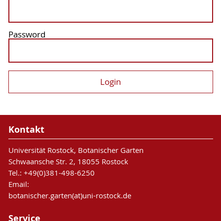
Password
Kontakt
Universität Rostock, Botanischer Garten
Schwaansche Str. 2, 18055 Rostock
Tel.: +49(0)381-498-6250
Email:
botanischer.garten(at)uni-rostock.de
Service