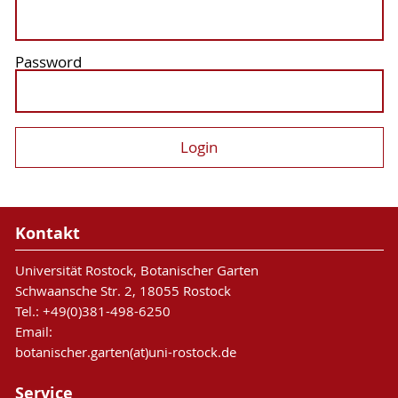
Password
Kontakt
Universität Rostock, Botanischer Garten
Schwaansche Str. 2, 18055 Rostock
Tel.: +49(0)381-498-6250
Email:
botanischer.garten(at)uni-rostock.de
Service