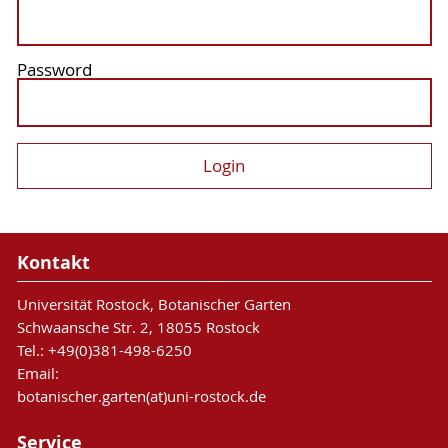
Password
Kontakt
Universität Rostock, Botanischer Garten
Schwaansche Str. 2, 18055 Rostock
Tel.: +49(0)381-498-6250
Email:
botanischer.garten(at)uni-rostock.de
Service