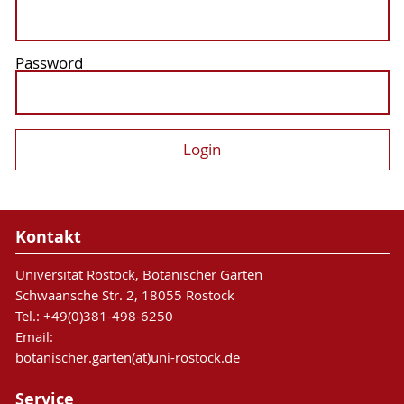
Password
Kontakt
Universität Rostock, Botanischer Garten
Schwaansche Str. 2, 18055 Rostock
Tel.: +49(0)381-498-6250
Email:
botanischer.garten(at)uni-rostock.de
Service