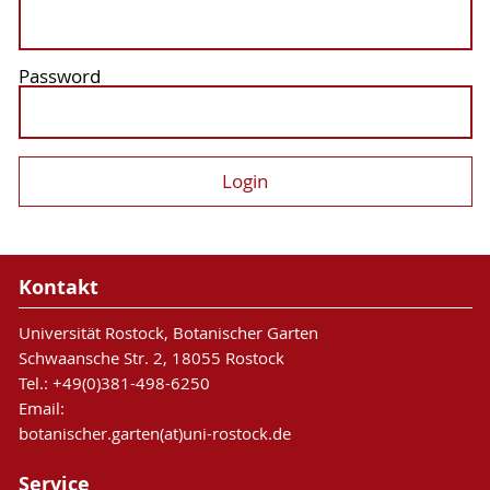
Password
Kontakt
Universität Rostock, Botanischer Garten
Schwaansche Str. 2, 18055 Rostock
Tel.: +49(0)381-498-6250
Email:
botanischer.garten(at)uni-rostock.de
Service