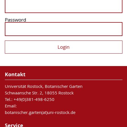
Password
Kontakt
Universität Rostock, Botanischer Garten
Schwaansche Str. 2, 18055 Rostock
Tel.: +49(0)381-498-6250
Email:
botanischer.garten(at)uni-rostock.de
Service